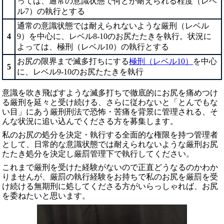
っては、通常の意識状態で何とか耐えられる程度（レベ
ル7）の執行とする
通常の意識状態では耐えられないような厳刑（レベル
4
9）を中心に、レベル8-10のお尻たたきを執行。状況に
よっては、極刑（レベル10）の執行とする
お尻の限界まで滅多打ちにする
極刑（レベル10）
を中心
5
に、レベル9-10のお尻たたきを執行
意識を吹き飛ばすような滅多打ちで徹底的にお尻を痛めつけ
る厳刑を延々と受け続ける、さらに従わないと「とんでもな
い目」にあう厳刑刑法で恐怖・苦痛を背景に管理される、そ
んな状況に追い込んでくださる方を募集します。
私のお尻の処分を決定・執行する全面的な権限を持つ管理者
として、日常的な意識状態では耐えられないような厳刑お尻
たたき処分を決定し厳罰管理下で執行してください。
これまで厳刑を受けた経験がないので正直どうなるのかわか
りませんが、厳罰の執行経験をお持ちで私のお尻を厳罰を受
け続ける無期刑に処してくださる方がいらっしゃれば、お尻
を委ねたいと思います。