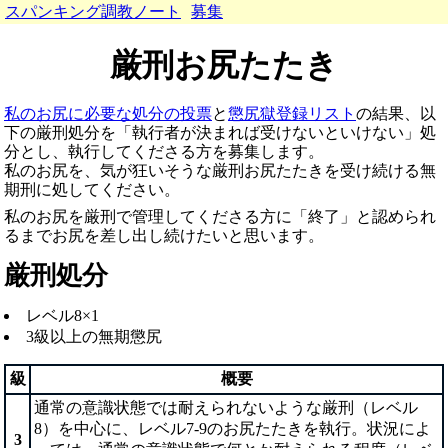
スパンキング調教ノート
募集
厳刑お尻たたき
私のお尻に必要な処分の投票
と
懲尻獄登録リスト
の結果、以
下の厳刑処分を「執行者が決まれば受けないといけない」処
分とし、執行してくださる方を募集します。
私のお尻を、気が狂いそうな厳刑お尻たたきを受け続ける無
期刑に処してください。
私のお尻を厳刑で管理してくださる方に「終了」と認められ
るまでお尻を差し出し続けたいと思います。
厳刑処分
レベル8×1
3級以上の無期懲尻
級
概要
通常の意識状態では耐えられないような厳刑（レベル
8）を中心に、レベル7-9のお尻たたきを執行。状況によ
3