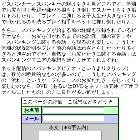
ずスパンカー／スパンキーの駆け引きも見どころです。体罰
でお尻を叩く母親が嫌がる娘を引き倒してスカートを引き摺
り下ろしたり、「プレイ」に興じる女子大生が大きなパドル
で叩かれるのを渋るプレイ相手をベッドに押し倒したりと。
さらに、スパンキングが始まる前の経緯も収録されているビ
デオなら、「お尻を叩かれるまでのお説教、罰の宣告」や
「スパンキングに関する会話」を観るのも楽しい。こうした
体罰の状況説明やプレイ前の会話はわざとらしかったり多す
ぎると興ざめですが、自然な「お尻たたきに関する会話」は
スパンキングマニアの妄想を膨らませてくれますね。
ネット配信のスパンキングビデオ（というよりクリップ）
は、数分の断片的なものが多いので、こうしたスパンキング
の「流れ」というか「フルコースのお尻たたき」をじっくり
楽しむのなら、DVD（あるいはDVDをネット販売用ビデオフ
ァイルにしたもの）の方に良作が多い気がします。
このページの評価・ご感想などをどうぞ。
お名前
メール
本文（400字以内）