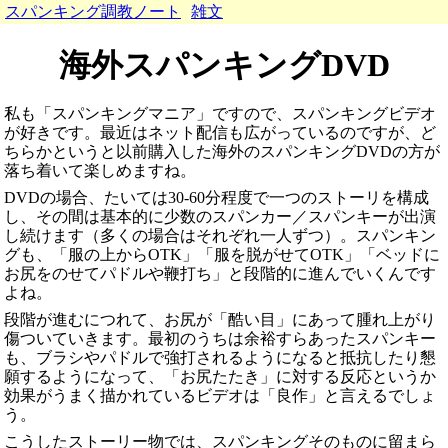
スパンキング調教ノート
雑文
海外スパンキングDVD
私も「スパンキングマニア」ですので、スパンキングビデオ
が好きです。最近はネット配信も広がっているのですが、ど
ちらかというと以前購入した海外のスパンキングDVDの方が
落ち着いて楽しめますね。
DVDの場合、たいては30-60分程度で一つのストーリを構成
し、その間は基本的に少数のスパンカー／スパンキーが出演
し続けます（多くの場合はそれぞれ一人ずつ）。スパンキン
グも、「服の上からOTK」「服を脱がせてOTK」「ベッドに
お尻をのせてパドルや鞭打ち」と段階的に進んでいくんです
よね。
段階が進むにつれて、お尻が「酷い目」にあって腫れ上がり
傷ついていきます。最初のうちは余裕すらあったスパンキー
も、ブラシやパドルで強打されるようになると抵抗したり懇
願するようになって、「お尻たたき」に対する反応というか
効果がうまく描かれているビデオは「良作」と言えるでしょ
う。
こうしたストーリー物では、スパンキングそのものに留まら