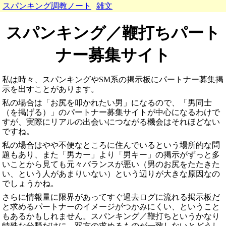
スパンキング調教ノート
雑文
スパンキング／鞭打ちパート
ナー募集サイト
私は時々、スパンキングやSM系の掲示板にパートナー募集掲
示を出すことがあります。
私の場合は「お尻を叩かれたい男」になるので、「男同士
（を掲げる）」のパートナー募集サイトが中心になるわけで
すが、実際にリアルの出会いにつながる機会はそれほどない
ですね。
私の場合はやや不便なところに住んでいるという場所的な問
題もあり、また「男カー」より「男キー」の掲示がずっと多
いことから見ても元々バランスが悪い（男のお尻をたたきた
い、という人があまりいない）という辺りが大きな原因なの
でしょうかね。
さらに情報量に限界があってすぐ過去ログに流れる掲示板だ
と求めるパートナーのイメージがつかみにくい、ということ
もあるかもしれません。スパンキング／鞭打ちというかなり
特殊な分野だけに、双方の求めるものが一致しないとどうし