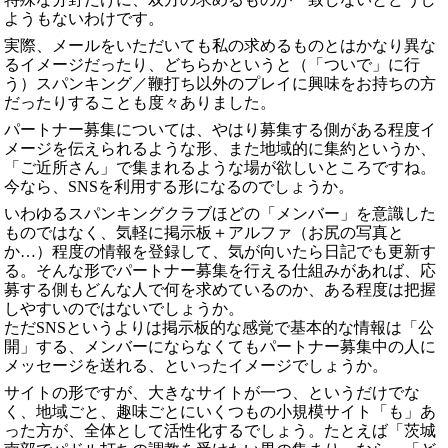
ようもないわけです。
実際、メールをいただいても私の求めるものとはかなり異な
るイメージだったり、どちらかというと（「ついで」に行
う）スパンキング／鞭打ち以外のプレイに興味をお持ちの方
だったりすることも度々ありました。
パートナー募集については、やはり募集する側がある程度イ
メージを伝えられるような形、また地域的に集約というか、
「ご近所さん」で集まれるような場が欲しいところですね。
今なら、SNSを利用する形になるのでしょうか。
いわゆるスパンキングクラブほどの「メンバー」を意識した
ものではなく、気軽に掲示板＋アルファ（お尻の写真と
か…）程度の情報を登録して、気が向いたら日記でも更新す
る。そんな形でパートナー募集を行える仕組みがあれば、応
募する側もどんな人で何を求めているのか、ある程度は把握
しやすいのではないでしょうか。
ただSNSというよりは掲示板的な感覚で基本的な情報は「公
開」する、メンバーにならなくてもパートナー募集中の人に
メッセージを送れる、といったイメージでしょうか。
サイトの形ですが、大きなサイトが一つ、というだけでな
く、地域ごと、趣味ごとにいくつもの小規模サイト「も」あ
った方が、全体として活性化するでしょう。たとえば「茨城