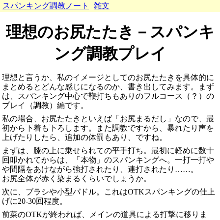
スパンキング調教ノート
雑文
理想のお尻たたき－スパンキ
ング調教プレイ
理想と言うか、私のイメージとしてのお尻たたきを具体的に
まとめるとどんな感じになるのか、書き出してみます。まず
は、スパンキング中心で鞭打ちもありのフルコース（？）の
プレイ（調教）編です。
私の場合、お尻たたきといえば「お尻まるだし」なので、最
初から下着も下ろします。また調教ですから、暴れたり声を
上げたりしたら、追加の体罰もあり、ですね。
まずは、膝の上に乗せられての平手打ち。最初に軽めに数十
回叩かれてからは、「本物」のスパンキングへ。一打一打や
や間隔をあけながら強打されたり、連打されたり……。
お尻全体が赤く染まるくらいでしょうか。
次に、ブラシや小型パドル。これはOTKスパンキングの仕上
げに20-30回程度。
前菜のOTKが終われば、メインの道具による打撃に移りま