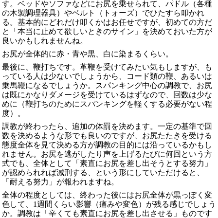
す。ベッドやソファなどにお尻を乗せられて、パドル（各種
の木製調理器具）やベルト（トォーズ）でひたすら叩かれ
る。基本的にどれだけ叩くかはお任せですが、初めての方だ
と「本当に止めて欲しいときのサイン」を決めておいた方が
良いかもしれませんね。
お尻が全体的に赤・青や黒、白に染まるくらい。
最後に、鞭打ちです。革鞭を受けてみたい気もしますが、も
っている人は少ないでしょうから、コード類の鞭、あるいは
乗馬鞭になるでしょうか。スパンキング中心の調教で、お尻
は既にかなりダメージを受けているはずなので、回数は少な
めに（鞭打ちのためにスパンキングを軽くする必要がない程
度）。
調教が終わったら、追加の体罰を決めます。一定の基準で回
数を決めるような形でも良いのですが、お尻たたきを受ける
態度全体を見て決める方が調教の目的には沿っているかもし
れません。お尻を逃がしたり声を上げるたびに何回という方
式でも、全体として「素直にお尻を差し出そうとする努力」
が認められれば減刑する、という形にしていただけると、
「耐える努力」が報われますね。
全体の程度としては、終わった後にはお尻全体が黒っぽく変
色して、1週間くらい影響（痛みや変色）が残る感じでしょう
か。調教は「辛くても素直にお尻を差し出させる」ものです