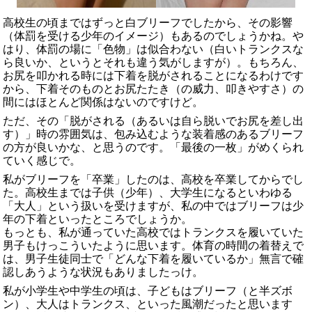
高校生の頃まではずっと白ブリーフでしたから、その影響
（体罰を受ける少年のイメージ）もあるのでしょうかね。や
はり、体罰の場に「色物」は似合わない（白いトランクスな
ら良いか、というとそれも違う気がしますが）。もちろん、
お尻を叩かれる時には下着を脱がされることになるわけです
から、下着そのものとお尻たたき（の威力、叩きやすさ）の
間にはほとんど関係はないのですけど。
ただ、その「脱がされる（あるいは自ら脱いでお尻を差し出
す）」時の雰囲気は、包み込むような装着感のあるブリーフ
の方が良いかな、と思うのです。「最後の一枚」がめくられ
ていく感じで。
私がブリーフを「卒業」したのは、高校を卒業してからでし
た。高校生までは子供（少年）、大学生になるといわゆる
「大人」という扱いを受けますが、私の中ではブリーフは少
年の下着といったところでしょうか。
もっとも、私が通っていた高校ではトランクスを履いていた
男子もけっこういたように思います。体育の時間の着替えで
は、男子生徒同士で「どんな下着を履いているか」無言で確
認しあうような状況もありましたっけ。
私が小学生や中学生の頃は、子どもはブリーフ（と半ズボ
ン）、大人はトランクス、といった風潮だったと思います